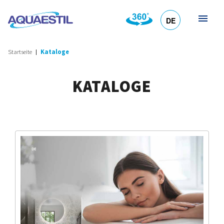
DE
HR
EN
SL
IT
Startseite
Kataloge
KATALOGE