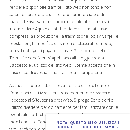
rendere disponibile tramite il sito web non sono e non
saranno considerate un segreto commerciale o di
materiale riservato. Inviando materiale attraverso siti
internet dare Aquaestil più Ltd. licenza illimitata usarli,
compresa la riproduzione, la trasmissione, objavjivanje, le
prestazioni, la modifica o usare in qualsiasi altro modo,
senza l'obbligo di pagare le tasse. Sul sito Internet e i
Termini e condizioni si applicano alla legge croata.
L'accesso e l'utilizzo del sito web l'utente accetta che in
caso di controversia, i tribunali croati competenti.
Aquaestil Inoltre Ltd. si riserva il diritto di modificare le
Condizioni di utilizzo in qualsiasi momento e revocare
l'accesso al Sito, senza preavviso. Si prega Condizioni di
utilizzo rivedere periodicamente per familiarizzare con le
eventuali modifiche, perché ogni uso del sito dopo le
modifiche alle Condizioni di utilizzo significa che si ha
NOTA! QUESTO SITO UTILIZZA I
COOKIE E TECNOLOGIE SIMILI.
familiarità con le modifiche e che capiscono e pienamente