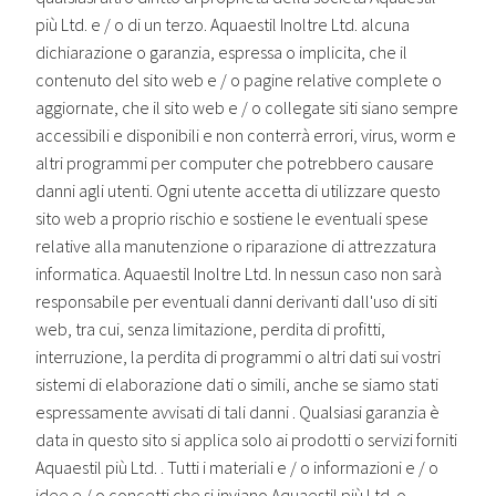
più Ltd. e / o di un terzo. Aquaestil Inoltre Ltd. alcuna
dichiarazione o garanzia, espressa o implicita, che il
contenuto del sito web e / o pagine relative complete o
aggiornate, che il sito web e / o collegate siti siano sempre
accessibili e disponibili e non conterrà errori, virus, worm e
altri programmi per computer che potrebbero causare
danni agli utenti. Ogni utente accetta di utilizzare questo
sito web a proprio rischio e sostiene le eventuali spese
relative alla manutenzione o riparazione di attrezzatura
informatica. Aquaestil Inoltre Ltd. In nessun caso non sarà
responsabile per eventuali danni derivanti dall'uso di siti
web, tra cui, senza limitazione, perdita di profitti,
interruzione, la perdita di programmi o altri dati sui vostri
sistemi di elaborazione dati o simili, anche se siamo stati
espressamente avvisati di tali danni . Qualsiasi garanzia è
data in questo sito si applica solo ai prodotti o servizi forniti
Aquaestil più Ltd. . Tutti i materiali e / o informazioni e / o
idee e / o concetti che si inviano Aquaestil più Ltd. o