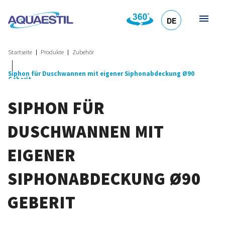
DE
HR
EN
SL
IT
Startseite
Produkte
Zubehör
Siphon für Duschwannen mit eigener Siphonabdeckung Ø90
Geberit
SIPHON FÜR
DUSCHWANNEN MIT
EIGENER
SIPHONABDECKUNG Ø90
GEBERIT