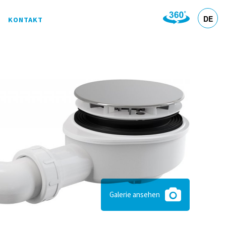
DE
KONTAKT
HR
EN
SL
IT
Galerie ansehen