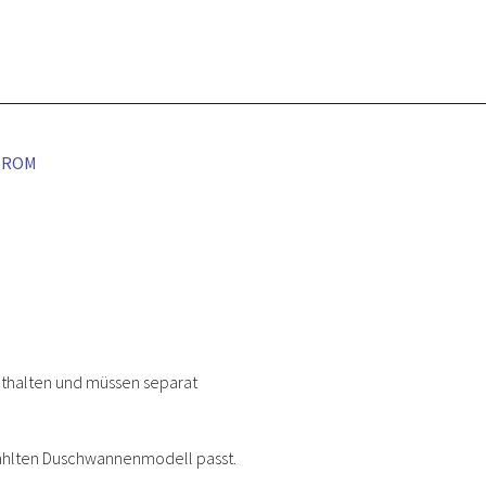
HROM
nthalten und müssen separat
ählten Duschwannenmodell passt.