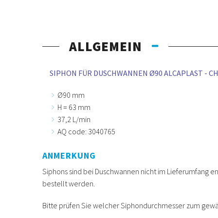
ALLGEMEIN
SIPHON FÜR DUSCHWANNEN Ø90 ALCAPLAST - C
Ø90 mm
H = 63 mm
37,2 L/min
AQ code: 3040765
ANMERKUNG
Siphons sind bei Duschwannen nicht im Lieferumfang e
bestellt werden.
Bitte prüfen Sie welcher Siphondurchmesser zum gew