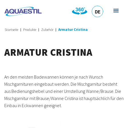
DE
HR
EN
SL
IT
Startseite
Produkte
Zubehör
Armatur Cristina
ARMATUR CRISTINA
An den meisten Badewannen können je nach Wunsch
Mischgarnituren eingebaut werden. Die Mischgarnitur besteht
aus Bedienungshebel und einer Umstellung Wanne/Brause. Die
Mischgarnitur mit Brause/Wanne Cristina ist hauptsächlich für den
Einbau in Eckwannen geeignet.