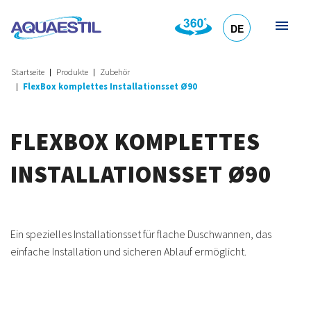
DE
HR
EN
SL
IT
Startseite
Produkte
Zubehör
FlexBox komplettes Installationsset Ø90
FLEXBOX KOMPLETTES
INSTALLATIONSSET Ø90
Ein spezielles Installationsset für flache Duschwannen, das
einfache Installation und sicheren Ablauf ermöglicht.