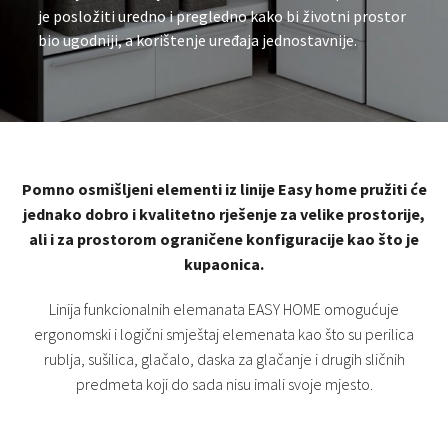
je posložiti uredno i pregledno kako bi životni prostor
bio ugodniji, a korištenje uređaja jednostavnije.
Pomno osmišljeni elementi iz linije Easy home pružiti će
jednako dobro i kvalitetno rješenje za velike prostorije,
ali i za prostorom ograničene konfiguracije kao što je
kupaonica.
Linija funkcionalnih elemanata EASY HOME omogućuje
ergonomski i logični smještaj elemenata kao što su perilica
rublja, sušilica, glačalo, daska za glačanje i drugih sličnih
predmeta koji do sada nisu imali svoje mjesto.