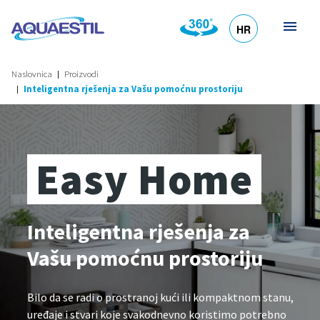
HR
DE
EN
SL
IT
Naslovnica
Proizvodi
Inteligentna rješenja za Vašu pomoćnu prostoriju
Easy Home
Inteligentna rješenja za
Vašu pomoćnu prostoriju
Bilo da se radi o prostranoj kući ili kompaktnom stanu,
uređaje i stvari koje svakodnevno koristimo potrebno