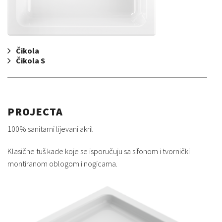
Čikola
Čikola S
PROJECTA
100% sanitarni lijevani akril
Klasične tuš kade koje se isporučuju sa sifonom i tvornički
montiranom oblogom i nogicama.