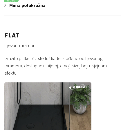
NOVO
Mima polukružna
FLAT
Lijevani mramor
Izrazito plitke i čvrste tuš kade izrađene od lijevanog
mramora, dostupne u bijeloj, crnoj i sivoj boji u sjajnom
efektu.