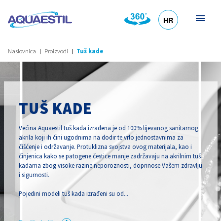
HR
DE
EN
SL
IT
Naslovnica
Proizvodi
Tuš kade
TUŠ KADE
Većina Aquaestil tuš kada izrađena je od 100% lijevanog sanitarnog
akrila koji ih čini ugodnima na dodir te vrlo jednostavnima za
čišćenje i održavanje. Protuklizna svojstva ovog materijala, kao i
činjenica kako se patogene čestice manje zadržavaju na akrilnim tuš
kadama zbog visoke razine neporoznosti, doprinose Vašem zdravlju
i sigurnosti.
Pojedini modeli tuš kada izrađeni su od...