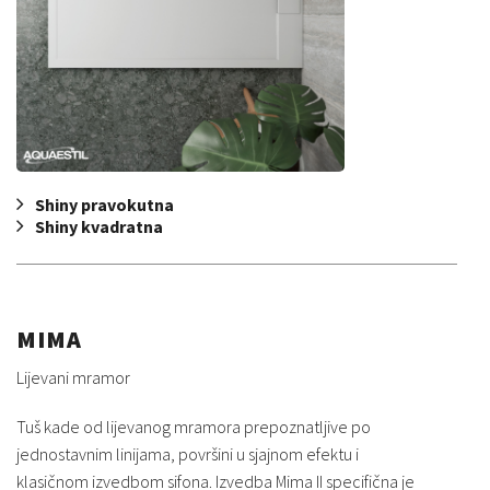
Shiny pravokutna
Shiny kvadratna
MIMA
Lijevani mramor
Tuš kade od lijevanog mramora prepoznatljive po
jednostavnim linijama, površini u sjajnom efektu i
klasičnom izvedbom sifona. Izvedba Mima II specifična je