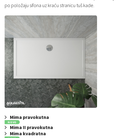
po položaju sifona uz kraću stranicu tuš kade.
Mima pravokutna
NOVO
Mima II pravokutna
Mima kvadratna