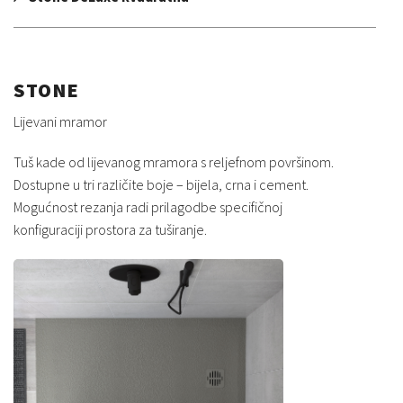
STONE
Lijevani mramor
Tuš kade od lijevanog mramora s reljefnom površinom.
Dostupne u tri različite boje – bijela, crna i cement.
Mogućnost rezanja radi prilagodbe specifičnoj
konfiguraciji prostora za tuširanje.