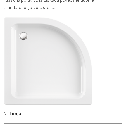
Klasična polukružna tuš kada povećane dubine i
standardnog otvora sifona.
Lonja