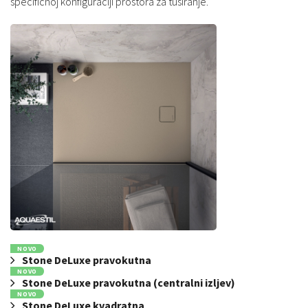
specifičnoj konfiguraciji prostora za tuširanje.
NOVO
Stone DeLuxe pravokutna
NOVO
Stone DeLuxe pravokutna (centralni izljev)
NOVO
Stone DeLuxe kvadratna