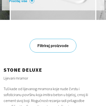
Pročitaj više
Filtriraj proizvode
STONE DELUXE
Lijevani mramor
Tuš kade od lijevanog mramora koje nude čvrstu i
sofisticiranu površinu koja imitira beton u bijeloj, crnoj ili
cement sivoj boji. Mogućnost rezanja radi prilagodbe