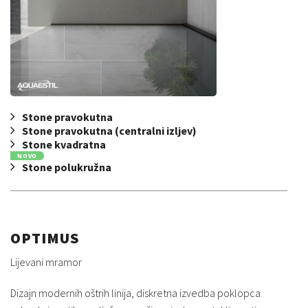
Stone pravokutna
Stone pravokutna (centralni izljev)
Stone kvadratna
NOVO
Stone polukružna
OPTIMUS
Lijevani mramor
Dizajn modernih oštrih linija, diskretna izvedba poklopca