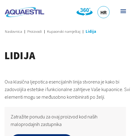
HR
DE
EN
SL
IT
Naslovnica
Proizvodi
Kupaonski namještaj
Lidija
LIDIJA
Ova klasična ljepotica esencijalnih linija stvorena je kako bi
zadovoljila estetske i funkcionalne zahtjeve Vaše kupaonice. Svi
elementi mogu se međusobno kombinirati po želji.
Zatražite ponudu za ovaj proizvod kod naših
maloprodajnih zastupnika