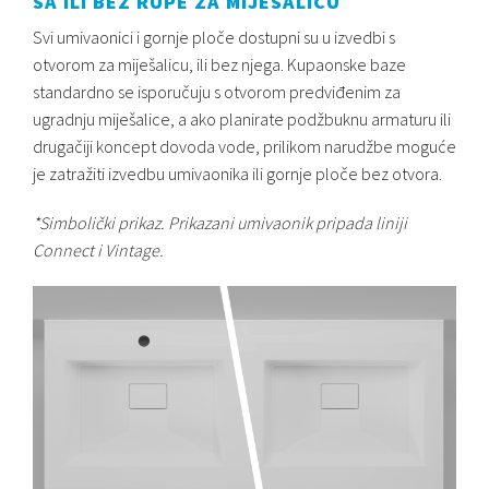
SA ILI BEZ RUPE ZA MIJEŠALICU
Svi umivaonici i gornje ploče dostupni su u izvedbi s
otvorom za miješalicu, ili bez njega. Kupaonske baze
standardno se isporučuju s otvorom predviđenim za
ugradnju miješalice, a ako planirate podžbuknu armaturu ili
drugačiji koncept dovoda vode, prilikom narudžbe moguće
je zatražiti izvedbu umivaonika ili gornje ploče bez otvora.
*Simbolički prikaz. Prikazani umivaonik pripada liniji
Connect i Vintage.