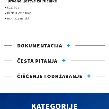
Drvene ljestve za ručnike
52x180 cm
bijela ili crna boja
montaža na zid
DOKUMENTACIJA
ČESTA PITANJA
ČIŠĆENJE I ODRŽAVANJE
KATEGORIJE