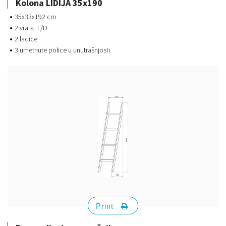
Kolona LIDIJA 35x190
35x33x192 cm
2 vrata, L/D
2 ladice
3 umetnute police u unutrašnjosti
Print