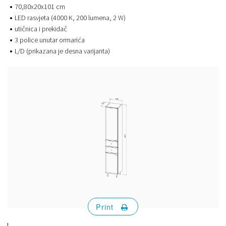
70,80x20x101 cm
LED rasvjeta (4000 K, 200 lumena, 2 W)
utičnica i prekidač
3 police unutar ormarića
L/D (prikazana je desna varijanta)
Print