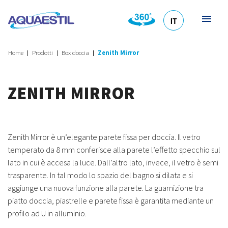
IT
HR
DE
EN
SL
Home
Prodotti
Box doccia
Zenith Mirror
ZENITH MIRROR
Zenith Mirror è un’elegante parete fissa per doccia. Il vetro
temperato da 8 mm conferisce alla parete l’effetto specchio sul
lato in cui è accesa la luce. Dall’altro lato, invece, il vetro è semi
trasparente. In tal modo lo spazio del bagno si dilata e si
aggiunge una nuova funzione alla parete. La guarnizione tra
piatto doccia, piastrelle e parete fissa è garantita mediante un
profilo ad U in alluminio.