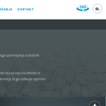
SL
AŠANJA
KONTAKT
HR
DE
EN
IT
bnega spremljanja sodobnih
eriala so nas navdihnile in
armorja, ki ga odlikuje izjemna