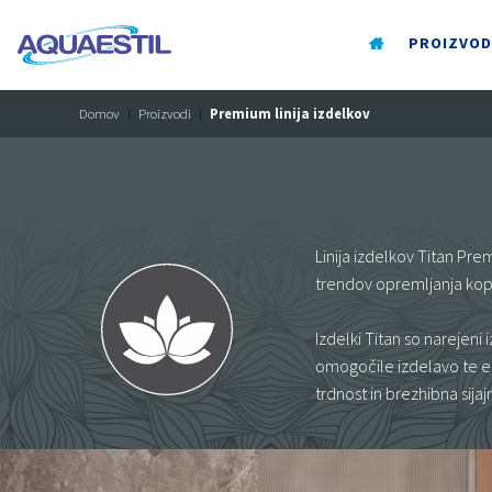
PROIZVOD
Domov
Proizvodi
Premium linija izdelkov
Linija izdelkov Titan Pr
trendov opremljanja kopa
Izdelki Titan so narejeni
omogočile izdelavo te edi
trdnost in brezhibna sijaj