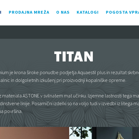
I
PRODAJNA MREŽA
O NAS
KATALOGI
POGOSTA VPR
TITAN
emium je krona široke ponudbe podjetja Aquaestil plus in rezultat skr
lnic in dolgoletnih izkušenj pri proizvodnji kopalniške opreme.
 iz materiala ASTONE v svilnatem mat učinku. Izjemne lastnosti tega mat
nstvene linije. Posamični izdelki so na voljo tudi v izvedbi iz litega m
na površina.