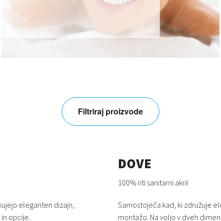
Filtriraj proizvode
DOVE
100% liti sanitarni akril
kujejo eleganten dizajn,
Samostoječa kad, ki združuje el
in opcije.
montažo. Na voljo v dveh dimenz