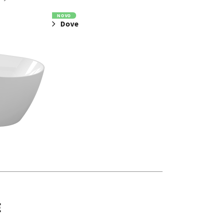
NOVO
Dove
E