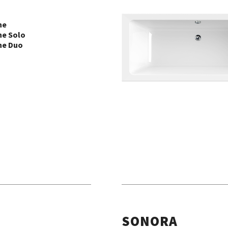
ne
ne Solo
ne Duo
SONORA