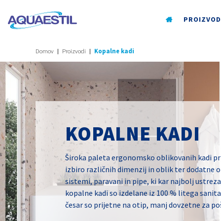
PROIZVOD
Domov
Proizvodi
Kopalne kadi
KOPALNE KADI
Široka paleta ergonomsko oblikovanih kadi pr
izbiro različnih dimenzij in oblik ter dodatne
sistemi, paravani in pipe, ki kar najbolj ustre
kopalne kadi so izdelane iz 100 % litega sanita
česar so prijetne na otip, manj dovzetne za poš