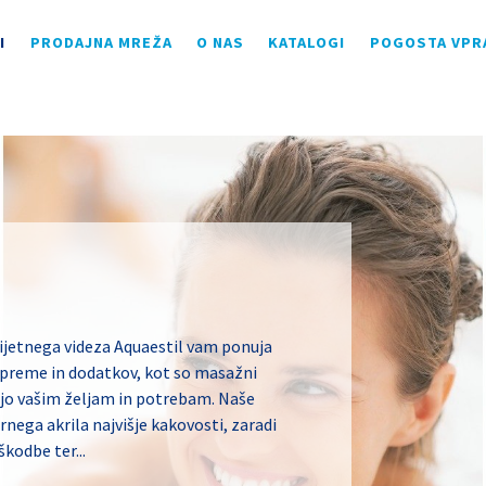
I
PRODAJNA MREŽA
O NAS
KATALOGI
POGOSTA VPR
ijetnega videza Aquaestil vam ponuja
 opreme in dodatkov, kot so masažni
zajo vašim željam in potrebam. Naše
rnega akrila najvišje kakovosti, zaradi
kodbe ter...