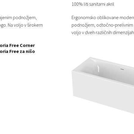
100% liti sanitarni akril
rajenim podnožjem,
Ergonomsko oblikovane moderne
o. Na voljo v širokem
podnožjem, odtočno-prelivnim 
voljo v dveh različnih dimenzijah
oria Free Corner
oria Free za nišo