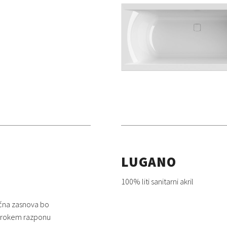
LUGANO
100% liti sanitarni akril
tična zasnova bo
v širokem razponu