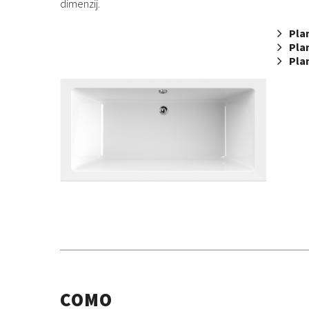
dimenzij.
Pla
Pla
Pla
COMO