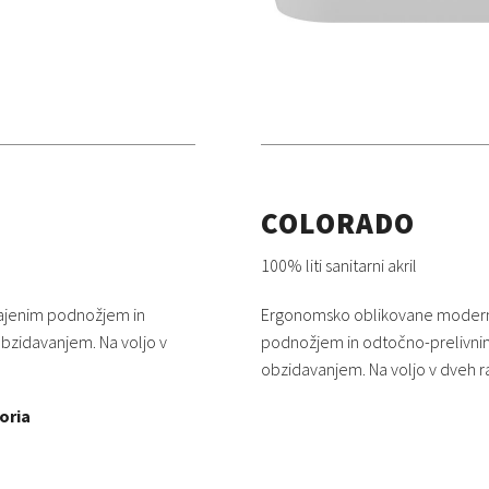
COLORADO
100% liti sanitarni akril
rajenim podnožjem in
Ergonomsko oblikovane moderne
bzidavanjem. Na voljo v
podnožjem in odtočno-prelivni
obzidavanjem. Na voljo v dveh ra
oria