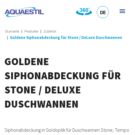
DE
HR
EN
SL
IT
Startseite
Produkte
Zubehör
Goldene Siphonabdeckung für Stone / DeLuxe Duschwannen
GOLDENE
SIPHONABDECKUNG FÜR
STONE / DELUXE
DUSCHWANNEN
Siphonabdeckung in Goldoptik für Duschwannen Stone, Tempo