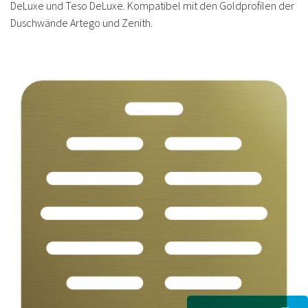
DeLuxe und Teso DeLuxe. Kompatibel mit den Goldprofilen der
Duschwände Artego und Zenith.