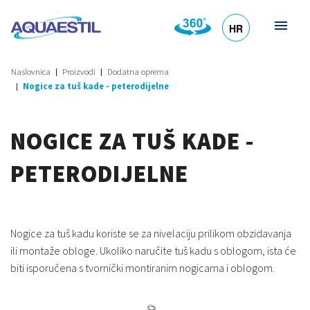
HR
DE
EN
SL
IT
Naslovnica
Proizvodi
Dodatna oprema
Nogice za tuš kade - peterodijelne
NOGICE ZA TUŠ KADE -
PETERODIJELNE
Nogice za tuš kadu koriste se za nivelaciju prilikom obzidavanja
ili montaže obloge. Ukoliko naručite tuš kadu s oblogom, ista će
biti isporučena s tvornički montiranim nogicama i oblogom.