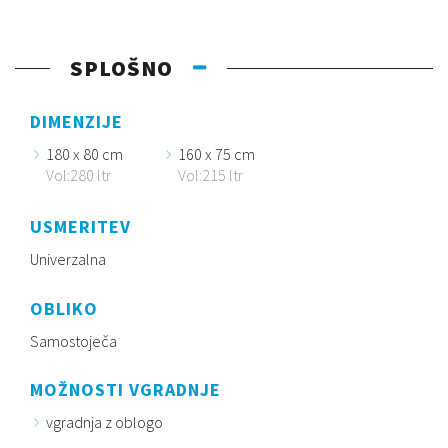
SPLOŠNO
DIMENZIJE
180 x 80 cm
160 x 75 cm
Vol:280 ltr
Vol:215 ltr
USMERITEV
Univerzalna
OBLIKO
Samostoječa
MOŽNOSTI VGRADNJE
vgradnja z oblogo