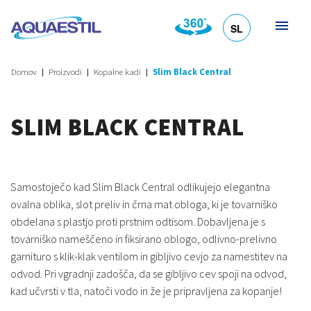
SL
HR
DE
EN
IT
Domov
Proizvodi
Kopalne kadi
Slim Black Central
SLIM BLACK CENTRAL
Samostoječo kad Slim Black Central odlikujejo elegantna
ovalna oblika, slot preliv in črna mat obloga, ki je tovarniško
obdelana s plastjo proti prstnim odtisom. Dobavljena je s
tovarniško nameščeno in fiksirano oblogo, odlivno-prelivno
garnituro s klik-klak ventilom in gibljivo cevjo za namestitev na
odvod. Pri vgradnji zadošča, da se gibljivo cev spoji na odvod,
kad učvrsti v tla, natoči vodo in že je pripravljena za kopanje!