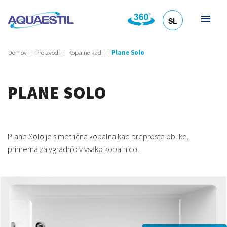
SL
HR
DE
EN
IT
Domov
Proizvodi
Kopalne kadi
Plane Solo
PLANE SOLO
Plane Solo je simetrična kopalna kad preproste oblike,
primerna za vgradnjo v vsako kopalnico.