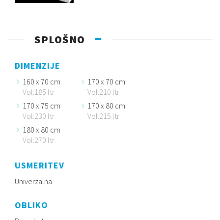
SPLOŠNO
DIMENZIJE
160 x 70 cm
170 x 70 cm
Vol:185 ltr
Vol:210 ltr
170 x 75 cm
170 x 80 cm
Vol:230 ltr
Vol:215 ltr
180 x 80 cm
Vol:270 ltr
USMERITEV
Univerzalna
OBLIKO