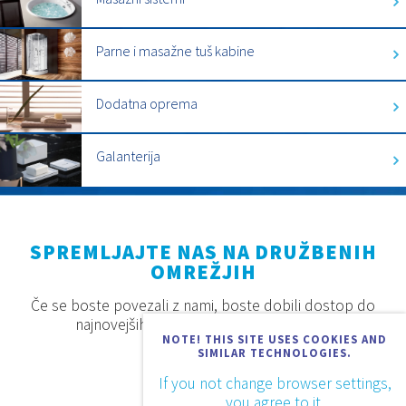
Parne i masažne tuš kabine
Dodatna oprema
Galanterija
SPREMLJAJTE NAS NA DRUŽBENIH
OMREŽJIH
Če se boste povezali z nami, boste dobili dostop do
najnovejših proizvodov, akcij in novosti.
NOTE! THIS SITE USES COOKIES AND
SIMILAR TECHNOLOGIES.
If you not change browser settings,
you agree to it.