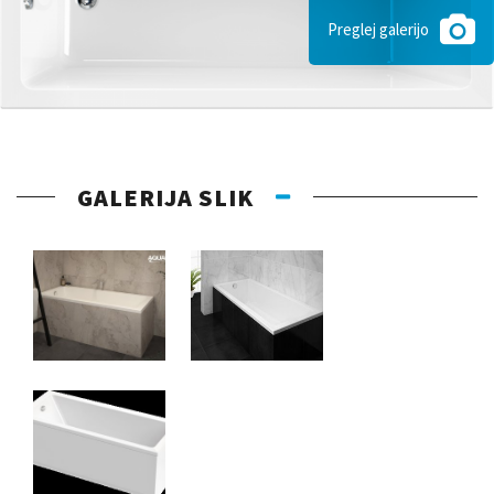
Preglej galerijo
GALERIJA SLIK