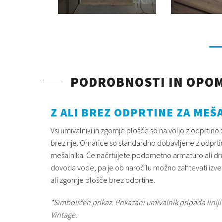
PODROBNOSTI IN OPO
Z ALI BREZ ODPRTINE ZA MEŠ
Vsi umivalniki in zgornje plošče so na voljo z odprtino 
brez nje. Omarice so standardno dobavljene z odprti
mešalnika. Če načrtujete podometno armaturo ali d
dovoda vode, pa je ob naročilu možno zahtevati izv
ali zgornje plošče brez odprtine.
*Simboličen prikaz. Prikazani umivalnik pripada linij
Vintage.