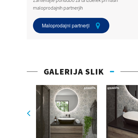
Zahtevajte ponudbo za ta izdelek pri naših
maloprodajnih partnerjih
Maloprodajni partnerji
GALERIJA SLIK