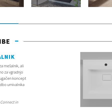
MBE
ALNIK
za mešalnik, ali
no za vgradnjo
rugačen koncept
edbo umivalnika
i Connect in