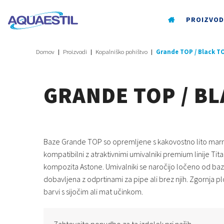
PROIZVOD
Domov
Proizvodi
Kopalniško pohištvo
Grande TOP / Black T
GRANDE TOP / B
Baze Grande TOP so opremljene s kakovostno lito marm
kompatibilni z atraktivnimi umivalniki premium linije Tita
kompozita Astone. Umivalniki se naročijo ločeno od baz
dobavljena z odprtinami za pipe ali brez njih. Zgornja ploš
barvi s sijočim ali mat učinkom.