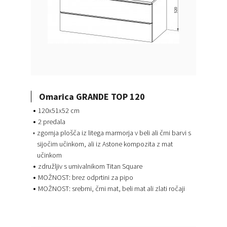
Omarica GRANDE TOP 120
120x51x52 cm
2 predala
zgornja plošča iz litega marmorja v beli ali črni barvi s
sijočim učinkom, ali iz Astone kompozita z mat
učinkom
združljiv s umivalnikom Titan Square
MOŽNOST: brez odprtini za pipo
MOŽNOST: srebrni, črni mat, beli mat ali zlati ročaji