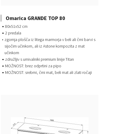
Omarica GRANDE TOP 80
80x51x52 cm
2 predala
zgornja plošča iz litega marmorja v beli ali črni barvi s
sijočim učinkom, ali iz Astone kompozita z mat
učinkom
združljiv s umivalniki premium linije Titan
MOŽNOST: brez odprtini za pipo
MOŽNOST: srebrni, črni mat, beli mat ali zlati ročaji