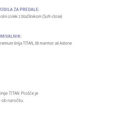
VODILA ZA PREDALE:
olni izvlek z blažilnikom (Soft-close)
UMIVALNIK:
remium linija TITAN, liti marmor ali Astone
nije TITAN. Plošče je
e ob naročilu.