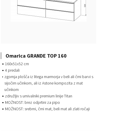
Omarica GRANDE TOP 160
160x51x52 cm
4 predali
zgornja plošča iz litega marmorja v beli ali črni barvi s
sijočim učinkom, ali iz Astone kompozita z mat
učinkom
združljiv s umivalniki premium linije Titan
MOŽNOST: brez odprtini za pipo
MOŽNOST: srebrni, črni mat, beli mat ali zlati ročaji