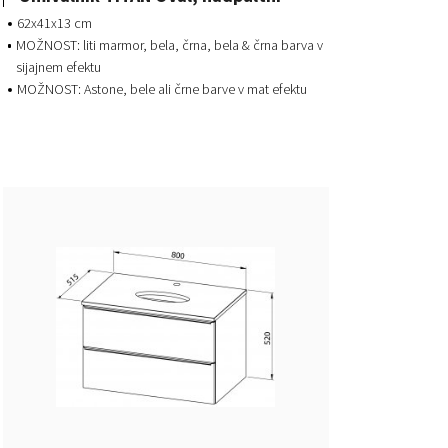
62x41x13 cm
MOŽNOST: liti marmor, bela, črna, bela & črna barva v
sijajnem efektu
MOŽNOST: Astone, bele ali črne barve v mat efektu