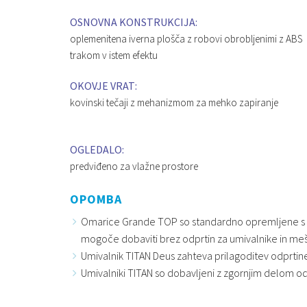
OSNOVNA KONSTRUKCIJA:
oplemenitena iverna plošča z robovi obrobljenimi z ABS
trakom v istem efektu
OKOVJE VRAT:
kovinski tečaji z mehanizmom za mehko zapiranje
OGLEDALO:
predviđeno za vlažne prostore
OPOMBA
Omarice Grande TOP so standardno opremljene s plo
mogoče dobaviti brez odprtin za umivalnike in mešaln
Umivalnik TITAN Deus zahteva prilagoditev odprtin
Umivalniki TITAN so dobavljeni z zgornjim delom o