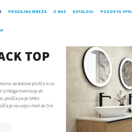
I
PRODAJNA MREŽA
O NAS
KATALOGI
POGOSTA VPR
OP
LACK TOP
orno ali Astone ploščo in so
n iz litega marmorja ali
e, plošča pa je lahko
ča je na voljo v beli ali črni