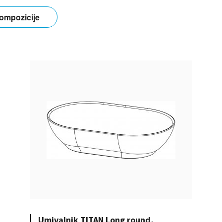
ompozicije
Umivalnik TITAN Long round,