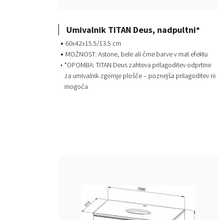
Umivalnik TITAN Deus, nadpultni*
60x42x15.5/13.5 cm
MOŽNOST: Astone, bele ali črne barve v mat efektu
*OPOMBA: TITAN Deus zahteva prilagoditev odprtine
za umivalnik zgornje plošče – poznejša prilagoditev ni
mogoča