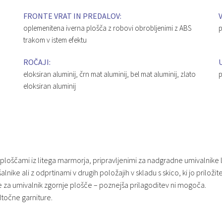
FRONTE VRAT IN PREDALOV:
oplemenitena iverna plošča z robovi obrobljenimi z ABS
p
trakom v istem efektu
ROČAJI:
eloksiran aluminij, črn mat aluminij, bel mat aluminij, zlato
p
eloksiran aluminij
ščami iz litega marmorja, pripravljenimi za nadgradne umivalnike li
ike ali z odprtinami v drugih položajih v skladu s skico, ki jo priložit
e za umivalnik zgornje plošče – poznejša prilagoditev ni mogoča.
dtočne garniture.