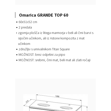
Omarica GRANDE TOP 60
60x51x52 cm
2 predala
zgornja plošča iz litega marmorja v beli ali črni barvi s
sijočim učinkom, ali iz Astone kompozita z mat
učinkom
združljiv s umivalnikom Titan Square
MOŽNOST: brez odprtini za pipo
MOŽNOST: srebrni, črni mat, beli mat ali zlati ročaji