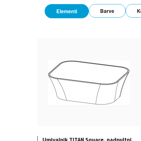
Barve
K
Elementi
Umivalnik TITAN Square, nadpultni