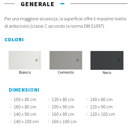
GENERALE
Per una maggiore sicurezza, la superficie offre il massimo livello
di antiscivolo (classe C secondo la norma DIN 51097).
COLORI
Bianco
Cemento
Nero
DIMENSIONI
100 x 80 cm
120 x 80 cm
140 x 80 cm
160 x 80 cm
100 x 90 cm
120 x 90 cm
140 x 90 cm
160 x 90 cm
120 x 100 cm
140 x 100 cm
160 x 100 cm